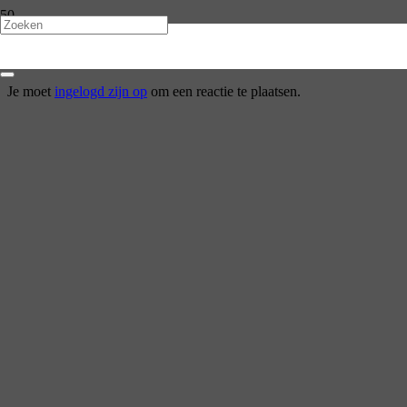
Polyester Bloempot
Je moet
ingelogd zijn op
om een reactie te plaatsen.